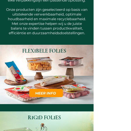
elke verpakkingslijn een passende oplossing.
Onze producten zijn geselecteerd op basis van
uitstekende verwerkbaarheid, optimale
houdbaarheid en maximale recyclebaarheid.
Met onze expertise helpen wij u de juiste
balans te vinden tussen productkwaliteit,
efficiëntie en duurzaamheidsdoelstellingen.
FLEXIBELE FOLIES
MEER INFO
RIGID FOLIES