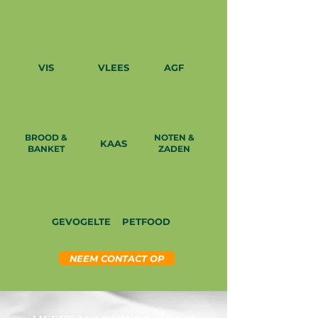
VIS
VLEES
AGF
BROOD &
NOTEN &
KAAS
BANKET
ZADEN
GEVOGELTE
PETFOOD
NEEM CONTACT OP