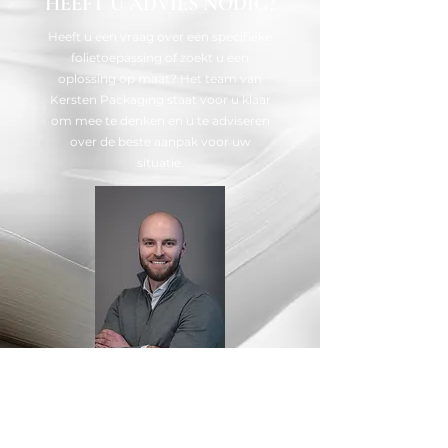
HEEFT U ADVIES NODIG?
Heeft u een vraag over een specifieke
folietoepassing of zoekt u een
oplossing op maat? Het team van
Kersten Packaging staat voor u klaar
om mee te denken en u te adviseren
over de beste aanpak voor uw
situatie.
ADVIES OPVRAGEN